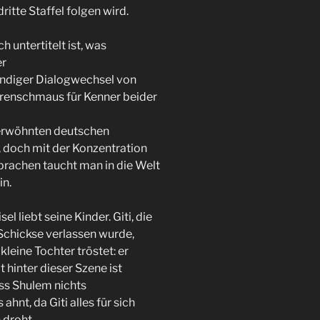
ritte Staffel folgen wird.
ch untertitelt ist, was
er
tändiger Dialogwechsel von
Ohrenschmaus für Kenner beider
erwöhnten deutschen
, doch mit der Konzentration
rachen taucht man in die Welt
in.
 liebt seine Kinder. Giti, die
Schickse verlassen wurde,
 kleine Tochter tröstet: er
 hinter dieser Szene ist
ss Shulem nichts
nt, da Giti alles für sich
 droht.