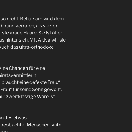
ht so recht. Behutsam wird dem
rund verraten, als sie vor
ste graue Haare. Sie ist älter
 hinter sich. Mit Akiva will sie
Auch das ultra-orthodoxe
eine Chancen für eine
iratsvermittlerin
d braucht eine defekte Frau.“
Frau“ für seine Sohn gewollt,
 nur zweitklassige Ware ist,
on des etwas
beobachtet Menschen. Vater
same