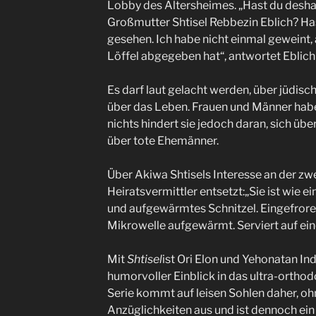
Lobby des Altersheimes. „Hast du deshal
Großmutter Shtisel Rebbezin Eblich? Ha
gesehen. Ich habe nicht einmal geweint,
Löffel abgegeben hat“, antwortet Eblich 
Es darf laut gelacht werden, über jüdis
über das Leben. Frauen und Männer hab
nichts hindert sie jedoch daran, sich übe
über tote Ehemänner.
Über Akiwa Shtisels Interesse an der zw
Heiratsvermittler entsetzt:„Sie ist wie e
und aufgewärmtes Schnitzel. Eingefroren
Mikrowelle aufgewärmt. Serviert auf ein
Mit
Shtisel
ist Ori Elon und Yehonatan In
humorvoller Einblick in das ultra-ortho
Serie kommt auf leisen Sohlen daher, oh
Anzüglichkeiten aus und ist dennoch ei