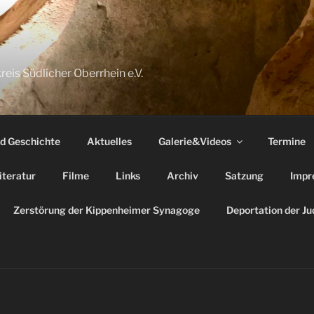
reis Südlicher Oberrhein e.V.
nd Geschichte
Aktuelles
Galerie&Videos
Termine
iteratur
Filme
Links
Archiv
Satzung
Impr
Zerstörung der Kippenheimer Synagoge
Deportation der J