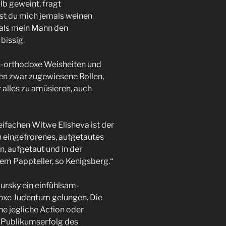
b geweint, fragt
st du mich jemals weinen
 als mein Mann den
bissig.
ch-orthodoxe Weisheiten und
en zwar zugewiesene Rollen,
r alles zu amüsieren, auch
eifachen Witwe Elisheva ist der
in eingefrorenes, aufgetautes
, aufgetaut und in der
em Pappteller, so Kenigsberg.“
dursky ein einfühlsam-
doxe Judentum gelungen. Die
ne jegliche Action oder
n Publikumserfolg des