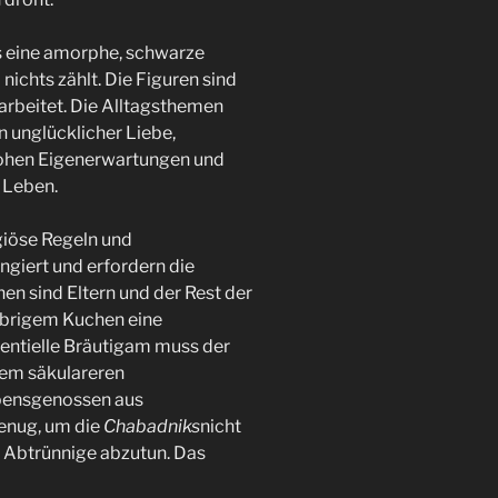
s eine amorphe, schwarze
nichts zählt. Die Figuren sind
gearbeitet. Die Alltagsthemen
n unglücklicher Liebe,
hohen Eigenerwartungen und
 Leben.
giöse Regeln und
ngiert und erfordern die
n sind Eltern und der Rest der
ebrigem Kuchen eine
entielle Bräutigam muss der
inem säkulareren
ubensgenossen aus
genug, um die
Chabadniks
nicht
 Abtrünnige abzutun. Das