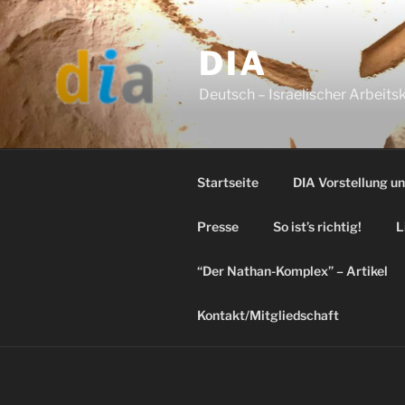
Skip
to
DIA
content
Deutsch – Israelischer Arbeitsk
Startseite
DIA Vorstellung u
Presse
So ist’s richtig!
L
“Der Nathan-Komplex” – Artikel
Kontakt/Mitgliedschaft