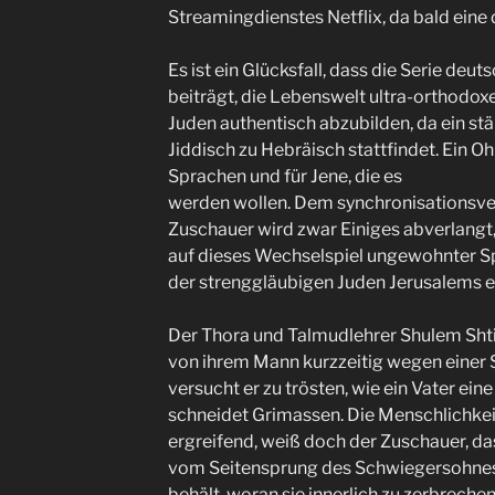
Streamingdienstes Netflix, da bald eine d
Es ist ein Glücksfall, dass die Serie deuts
beiträgt, die Lebenswelt ultra-orthodox
Juden authentisch abzubilden, da ein s
Jiddisch zu Hebräisch stattfindet. Ein 
Sprachen und für Jene, die es
werden wollen. Dem synchronisationsv
Zuschauer wird zwar Einiges abverlangt
auf dieses Wechselspiel ungewohnter Sp
der strenggläubigen Juden Jerusalems e
Der Thora und Talmudlehrer Shulem Shtisel
von ihrem Mann kurzzeitig wegen einer 
versucht er zu trösten, wie ein Vater eine
schneidet Grimassen. Die Menschlichkeit
ergreifend, weiß doch der Zuschauer, da
vom Seitensprung des Schwiegersohnes ah
behält, woran sie innerlich zu zerbrechen