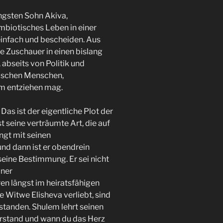
üngsten Sohn Akiva,
symbiotisches Leben in einer
einfach und bescheiden. Aus
 Zuschauer in einen bislang
abseits von Politik und
ischen Menschen,
um entziehen mag.
Das ist der eigentliche Plot der
 seine verträumte Art, die auf
ngt mit seinen
nd dann ist er obendrein
seine Bestimmung. Er sei nicht
iner
en längst im heiratsfähigen
he Witwe Elisheva verliebt, sind
rstanden. Shulem lehrt seinen
erstand und wann du das Herz