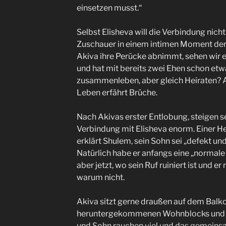
einsetzen musst.“
Selbst Elisheva will die Verbindung nic
Zuschauer in einem intimen Moment der G
Akiva ihre Perücke abnimmt, sehen wir er
und hat mit bereits zwei Ehen schon etwas
zusammenleben, aber gleich Heiraten? 
Leben erfährt Brüche.
Nach Akivas erster Entlobung, steigen s
Verbindung mit Elisheva enorm. Einer He
erklärt Shulem, sein Sohn sei „defekt un
Natürlich habe er anfangs eine „normale 
aber jetzt, wo sein Ruf ruiniert ist und er
warum nicht.
Akiva sitzt gerne draußen auf dem Balk
heruntergekommenen Wohnblocks und 
und Sohn rauchen viel und das gemein