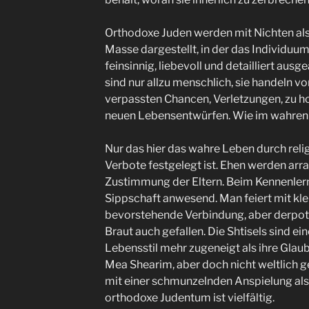
Orthodoxe Juden werden mit Nichten al
Masse dargestellt, in der das Individuum 
feinsinnig, liebevoll und detailliert aus
sind nur allzu menschlich, sie handeln vo
verpassten Chancen, Verletzungen, zu 
neuen Lebensentwürfen. Wie im wahren
Nur das hier das wahre Leben durch reli
Verbote festgelegt ist. Ehen werden arra
Zustimmung der Eltern. Beim Kennenlerne
Sippschaft anwesend. Man feiert mit kl
bevorstehende Verbindung, aber derpot
Braut auch gefallen. Die Shtisels sind e
Lebensstil mehr zugeneigt als ihre Gla
Mea Shearim, aber doch nicht weltlich 
mit einer schmunzelnden Anspielung als
orthodoxe Judentum ist vielfältig.