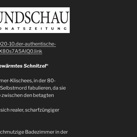
2020-10.der-authentische-
.X80s7A5AlQ0.link
gewärmtes Schnitzel
“
zmer-Klischees, in der 80-
Selbstmord fabulieren, da sie
 zwischen den betagten
sich realer, scharfzüngiger
 schmutzige Badezimmer in der