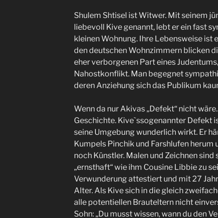
Shulem Shtisel ist Witwer. Mit seinem j
liebevoll Kive genannt, lebt er ein fast 
kleinen Wohnung. Ihre Lebensweise ist 
den deutschen Wohnzimmern blicken die
eher verborgenen Part eines Judentums, 
Nahostkonflikt. Man begegnet sympath
deren Anziehung sich das Publikum ka
Wenn da nur Akivas „Defekt“ nicht wäre. 
Geschichte. Kive`ssogenannter Defekt ist
seine Umgebung wunderlich wirkt. Er hä
Kumpels Pinchik und Farshlufen herum u
noch Künstler. Malen und Zeichnen sind 
„ernsthaft“ wie ihm Cousine Libbie zu se
Verwunderung attestiert und mit 27 Jahr
Alter. Als Kive sich in die gleich zweifac
alle potentiellen Brauteltern nicht einve
Sohn: „Du musst wissen, wann du den V