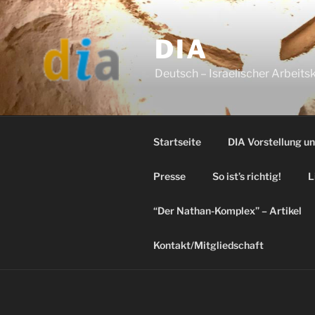
Skip
to
DIA
content
Deutsch – Israelischer Arbeitsk
Startseite
DIA Vorstellung u
Presse
So ist’s richtig!
L
“Der Nathan-Komplex” – Artikel
Kontakt/Mitgliedschaft