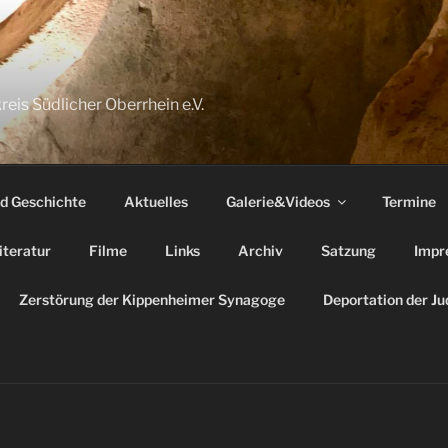
reis Südlicher Oberrhein e.V.
nd Geschichte
Aktuelles
Galerie&Videos
Termine
iteratur
Filme
Links
Archiv
Satzung
Impr
Zerstörung der Kippenheimer Synagoge
Deportation der J