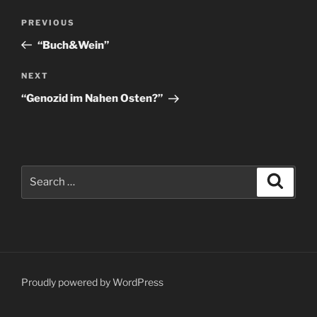
Post
Previous
PREVIOUS
navigation
Post
“Buch&Wein”
Next
NEXT
Post
“Genozid im Nahen Osten?”
Search
Search
for:
Proudly powered by WordPress