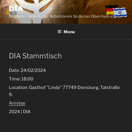
Skip
DIA
to
Deutsch – Israelischer Arbeitskreis Südlicher Oberrhein e.V.
content
Menu
DIA Stammtisch
Date:
24/02/2024
Time:
18:00
Location:
Gasthof "Linde" 77749 Diersburg, Talstraße
9.
Anreise
2024 | DIA