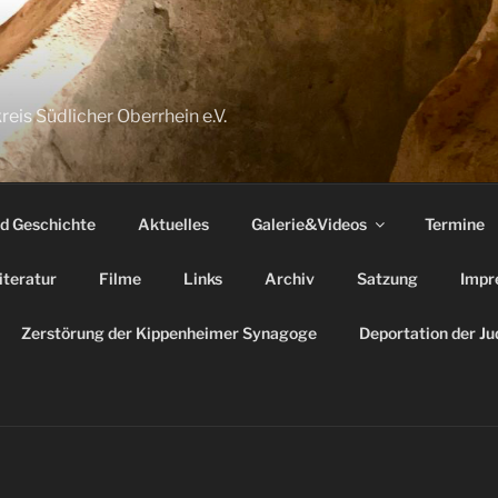
reis Südlicher Oberrhein e.V.
nd Geschichte
Aktuelles
Galerie&Videos
Termine
iteratur
Filme
Links
Archiv
Satzung
Impr
Zerstörung der Kippenheimer Synagoge
Deportation der J