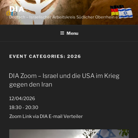
Skip
DIA
to
Deutsch – Israelischer Arbeitskreis Südlicher Oberrhein e.V.
content
Menu
EVENT CATEGORIES:
2026
DIA Zoom – Israel und die USA im Krieg
gegen den Iran
12/04/2026
18:30 - 20:30
Zoom Link via DIA E-mail Verteiler