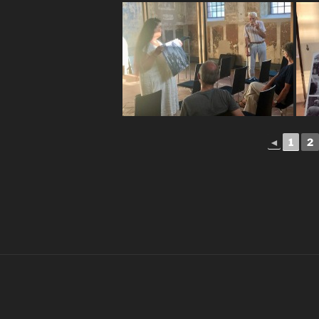
◄
1
2