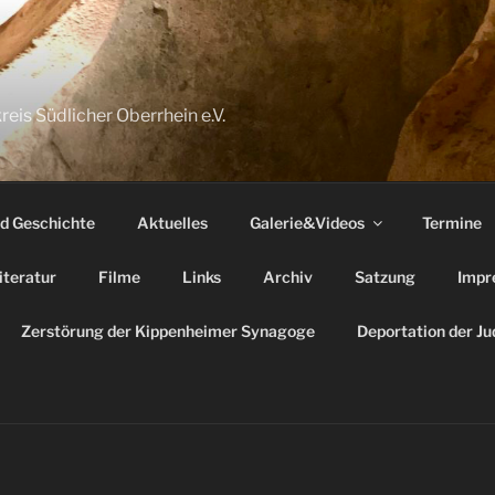
reis Südlicher Oberrhein e.V.
nd Geschichte
Aktuelles
Galerie&Videos
Termine
iteratur
Filme
Links
Archiv
Satzung
Impr
Zerstörung der Kippenheimer Synagoge
Deportation der J