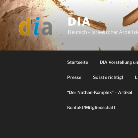
Skip
to
DIA
content
Deutsch – Israelischer Arbeitsk
Startseite
DIA Vorstellung u
Presse
So ist’s richtig!
L
“Der Nathan-Komplex” – Artikel
Kontakt/Mitgliedschaft