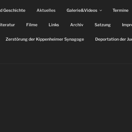
nd Geschichte
Aktuelles
Galerie&Videos
Termine
iteratur
Filme
Links
Archiv
Satzung
Impr
Zerstörung der Kippenheimer Synagoge
Deportation der J
Wir fühlen mit Ukraine.
Menschen kauern während eines Angriff
Brücke in Irpin, sie versuchen, aus der St